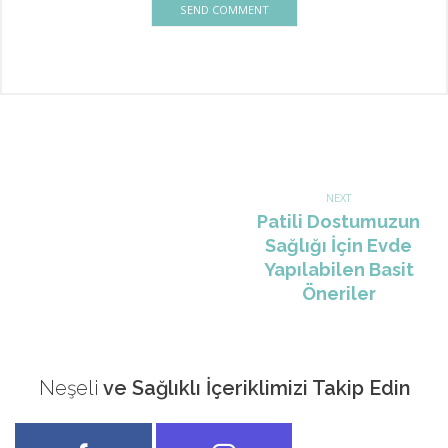
Post
NEXT
navigation
Next
Patili Dostumuzun
post:
Sağlığı İçin Evde
Yapılabilen Basit
Öneriler
Neşeli
ve Sağlıklı İçeriklimizi Takip Edin