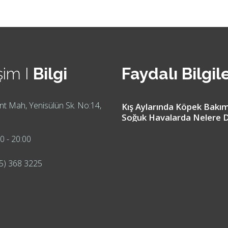
şim I
Bilgi
Faydalı Bilgil
t Mah, Yenisülün Sk. No:14,
Kış Aylarında Köpek Bakım
Soğuk Havalarda Nelere D
Etmeliyiz?
0 - 20:00
5) 368 3225