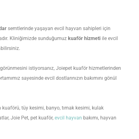
lar
semtlerinde yaşayan evcil hayvan sahipleri için
dadır. Kliniğimizde sunduğumuz
kuaför hizmeti
ile evcil
ilirsiniz.
 görünmesini istiyorsanız, Joiepet kuaför hizmetlerinden
ortamımız sayesinde evcil dostlarınızın bakımını gönül
 kuaförü, tüy kesimi, banyo, tırnak kesimi, kulak
atlar, Joie Pet, pet kuaför,
evcil hayvan
bakımı, hayvan