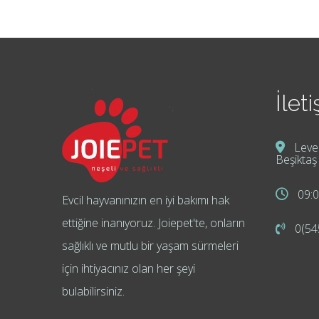
İleti
Leven
Beşiktaş
09:0
Evcil hayvanınızın en iyi bakımı hak
ettiğine inanıyoruz. Joiepet'te, onların
0(54
sağlıklı ve mutlu bir yaşam sürmeleri
için ihtiyacınız olan her şeyi
bulabilirsiniz.