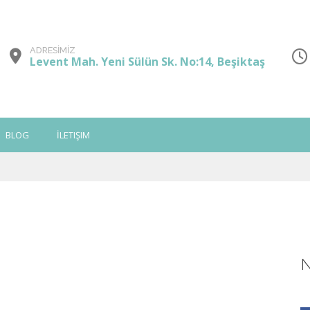
ADRESİMİZ
Levent Mah. Yeni Sülün Sk. No:14, Beşiktaş
BLOG
İLETIŞIM
N