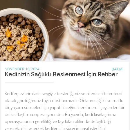
NOVEMBER 10, 2024
BAKIM
Kedinizin Sağlıklı Beslenmesi İçin Rehber
Kediler, evlerimizde sevgiyle beslediğimiz ve ailemizin birer ferdi
olarak gördüğümüz tüylü dostlarımızdır. Onların sağlıklı ve mutlu
bir yaşam sürmeleri için yapabileceğimiz en önemli şeylerden biri
de kısırlaştırma operasyonudur. Bu yazıda, kedi kısırlaştırma
operasyonunun gerekliliği ve faydaları akkında detaylı bilgi
verecek, dişi ve erkek kediler için sürecin nasıl işlediğini