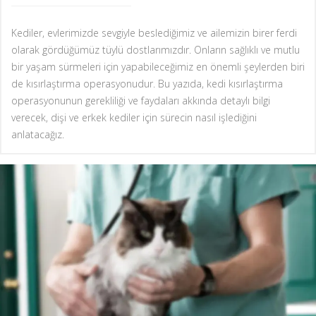
Kediler, evlerimizde sevgiyle beslediğimiz ve ailemizin birer ferdi
olarak gördüğümüz tüylü dostlarımızdır. Onların sağlıklı ve mutlu
bir yaşam sürmeleri için yapabileceğimiz en önemli şeylerden biri
de kısırlaştırma operasyonudur. Bu yazıda, kedi kısırlaştırma
operasyonunun gerekliliği ve faydaları akkında detaylı bilgi
verecek, dişi ve erkek kediler için sürecin nasıl işlediğini
anlatacağız.