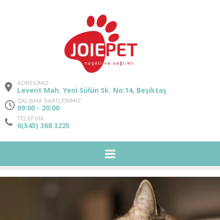
ADRESİMİZ
Levent Mah. Yeni Sülün Sk. No:14, Beşiktaş
ÇALIŞMA SAATLERİMİZ
09:00 - 20:00
TELEFON
0(545) 368 3225