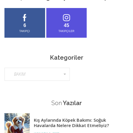
6
45
TAKIPÇI
TAKIPÇILER
Kategoriler
K
BAKIM
a
t
e
g
Son
Yazılar
o
r
Kış Aylarında Köpek Bakımı: Soğuk
i
Havalarda Nelere Dikkat Etmeliyiz?
l